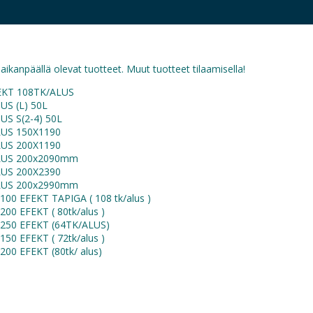
paikanpäällä olevat tuotteet. Muut tuotteet tilaamisella!
EKT 108TK/ALUS
S (L) 50L
S S(2-4) 50L
LUS 150X1190
LUS 200X1190
LUS 200x2090mm
LUS 200X2390
LUS 200x2990mm
00 EFEKT TAPIGA ( 108 tk/alus )
00 EFEKT ( 80tk/alus )
250 EFEKT (64TK/ALUS)
50 EFEKT ( 72tk/alus )
00 EFEKT (80tk/ alus)