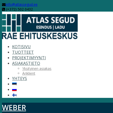
info@atlassegud.ee
(+372) 502 0432
KOTISIVU
TUOTTEET
PROJEKTIMYYNTI
ASIAKASTIETO
Yksityinen asiakas
Äriklient
YHTEYS
WEBER