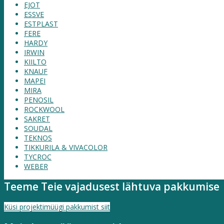
EJOT
ESSVE
ESTPLAST
FERE
HARDY
IRWIN
KIILTO
KNAUF
MAPEI
MIRA
PENOSIL
ROCKWOOL
SAKRET
SOUDAL
TEKNOS
TIKKURILA & VIVACOLOR
TYCROC
WEBER
Teeme Teie vajadusest lähtuva pakkumise
Küsi projektimüügi pakkumist siit